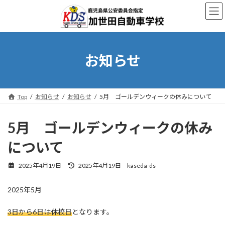
コ
ナ
ン
ビ
テ
ゲ
ン
ー
ツ
シ
へ
ョ
お知らせ
ス
ン
キ
に
ッ
移
プ
動
Top
お知らせ
お知らせ
5月 ゴールデンウィークの休みについて
5月 ゴールデンウィークの休み
について
最
2025年4月19日
2025年4月19日
kaseda-ds
終
更
2025年5月
新
日
時
3日から6日は休校日
となります。
: