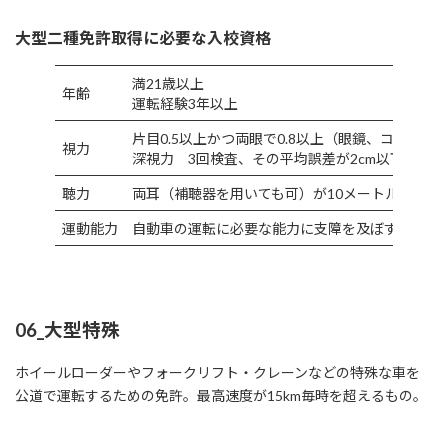
大型二種免許取得に必要な入校資格
満21歳以上
年齢
運転経験3年以上
片目0.5以上かつ両眼で0.8以上（眼鏡、コンタク
視力
深視力 3回検査、その平均誤差が2cm以下
聴力
両耳（補聴器を用いても可）が10メートルの距離
運動能力
自動車の運転に必要な能力に支障を及ぼすおそれ
06_大型特殊
ホイールローダーやフォークリフト・クレーンなどの特殊な車を
公道で運転するための免許。最高速度が15km毎時を超えるもの。