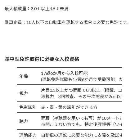
最大積載量：2.0ｔ以上4.5ｔ未満
乗車定員：10人以下の自動車を運転する場合に必要な免許です。
準中型免許取得に必要な入校資格
17歳6か月から入校可能
年齢
(運転免許試験も17歳6か月で受験可能。ただし合
片目0.5以上かつ両眼で0.8以上（眼鏡、コンタク
視力
深視力 3回検査、その平均誤差が2cm以下
色彩識別
赤・青・黄の識別ができる方
両耳（補聴器を用いても可）が10メートルの距離
聴力
※聞こえない方でも、特定後写鏡等（ワイドミラ
運動能力
自動車の運転に必要な能力に支障を及ぼすおそれ