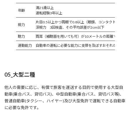
満21歳以上
年齢
運転経験3年以上
片目0.5以上かつ両眼で0.8以上（眼鏡、コンタクト可）
視力
深視力 3回検査、その平均誤差が2cm以下
聴力
両耳（補聴器を用いても可）が10メートルの距離で、90デ
運動能力
自動車の運転に必要な能力に支障を及ぼすおそれがないと認
05_大型二種
他人の需要に応じ、有償で旅客を運送する目的で使用する大型自
動車(乗合バス、貸切バス)、中型自動車(乗合バス、貸切バス等)、
普通自動車(タクシー、ハイヤー)及び大型免許で運転できる自動車
に必要な免許です。