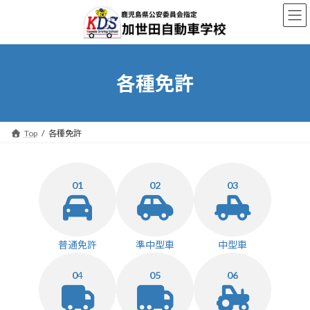
コ
ナ
ン
ビ
テ
ゲ
ン
ー
ツ
シ
へ
ョ
各種免許
ス
ン
キ
に
ッ
移
プ
動
Top
各種免許
01
02
03
普通免許
準中型車
中型車
0
4
05
06