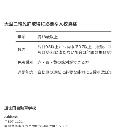
大型二輪免許取得に必要な入校資格
年齢
満18歳以上
片目0.3以上かつ両眼で0.7以上（眼鏡、コンタク
視力
片目が0.3に満たない場合は他眼の視野が左右150
色彩識別
赤・青・黄の識別ができる方
運動能力
自動車の運転に必要な能力に支障を及ぼすおそれ
加世田自動車学校
Address
〒897-1121
鹿児島県南さつま市加世田唐仁原１２４５