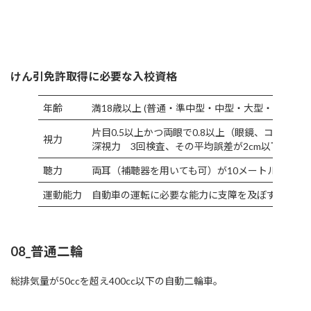
けん引免許取得に必要な入校資格
年齢
満18歳以上 (普通・準中型・中型・大型・大型特
片目0.5以上かつ両眼で0.8以上（眼鏡、コンタク
視力
深視力 3回検査、その平均誤差が2cm以下
聴力
両耳（補聴器を用いても可）が10メートルの距離
運動能力
自動車の運転に必要な能力に支障を及ぼすおそれ
08_普通二輪
総排気量が50ccを超え400cc以下の自動二輪車。