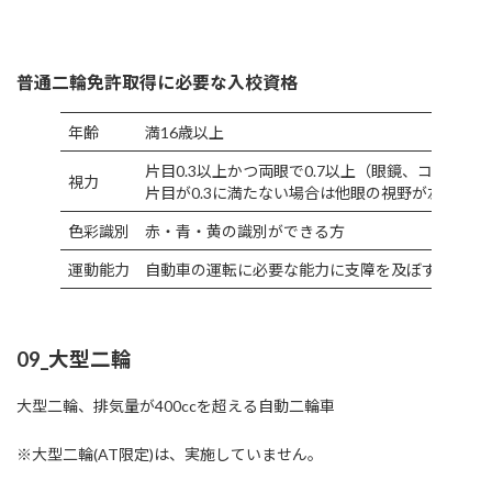
普通二輪免許取得に必要な入校資格
年齢
満16歳以上
片目0.3以上かつ両眼で0.7以上（眼鏡、コンタク
視力
片目が0.3に満たない場合は他眼の視野が左右150
色彩識別
赤・青・黄の識別ができる方
運動能力
自動車の運転に必要な能力に支障を及ぼすおそれ
09_大型二輪
大型二輪、排気量が400ccを超える自動二輪車
※大型二輪(AT限定)は、実施していません。