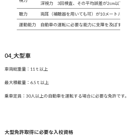
視力
深視力 3回検査、その平均誤差が2cm以下
聴力
両耳（補聴器を用いても可）が10メートルの距離
運動能力
自動車の運転に必要な能力に支障を及ぼすおそれ
04_大型車
車両総重量：11ｔ以上
最大積載量：6.5ｔ以上
乗車定員：30人以上の自動車を運転する場合に必要な免許です。
大型免許取得に必要な入校資格