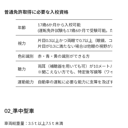
普通免許取得に必要な入校資格
17歳6か月から入校可能
年齢
(運転免許試験も17歳6か月で受験可能。ただし合
片目0.3以上かつ両眼で0.7以上（眼鏡、コンタク
視力
片目が0.3に満たない場合は他眼の視野が左右150
色彩識別
赤・青・黄の識別ができる方
両耳（補聴器を用いても可）が10メートルの距離
聴力
※聞こえない方でも、特定後写鏡等（ワイドミラ
運動能力
自動車の運転に必要な能力に支障を及ぼすおそれ
02_準中型車
車両総重量：3.5ｔ以上7.5ｔ未満