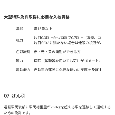
大型特殊免許取得に必要な入校資格
年齢
満18歳以上
片目0.3以上かつ両眼で0.7以上（眼鏡、コンタク
視力
片目が0.3に満たない場合は他眼の視野が左右150
色彩識別
赤・青・黄の識別ができる方
聴力
両耳（補聴器を用いても可）が10メートルの距離
運動能力
自動車の運転に必要な能力に支障を及ぼすおそれ
07_けん引
運転車両後部に車両総重量が750kgを超える車を連結して運転する
ための免許です。